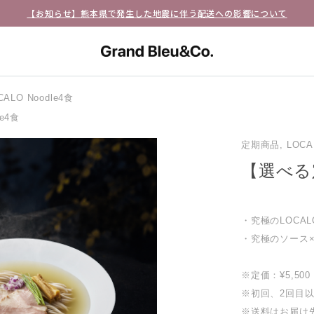
【お知らせ】熊本県で発生した地震に伴う配送への影響について
LO Noodle4食
e4食
定期商品, LOCAL
【選べる定
・究極のLOCALO
・究極のソース×
※定価：¥5,50
※初回、2回目以降
※送料はお届け