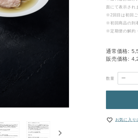
面にて表示され
※2回目は初回ご
※初回商品の到
※定期便の解約
通常価格:
5,
販売価格:
4,
数量
お気に入り