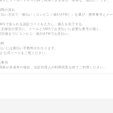
番号とメールアドレスのみで利用できる安心・簡単な「後払い」です。
利用の流れ
) 支払い方法で「後払い（コンビニ / 銀行ATM）」を選び、携帯番号と
) SMSで送られる認証コードを入力し、購入を完了する。
) 注文確定の翌日に、メールとSMSでお支払いに必要な番号が届く。
) 10日後までにコンビニ・銀行ATMでお支払い。
数料
払いには後払い手数料がかかります。
は
公式ページ
をご覧ください。
意事項
用者が未成年の場合、法定代理人の利用同意を得てご利用ください。