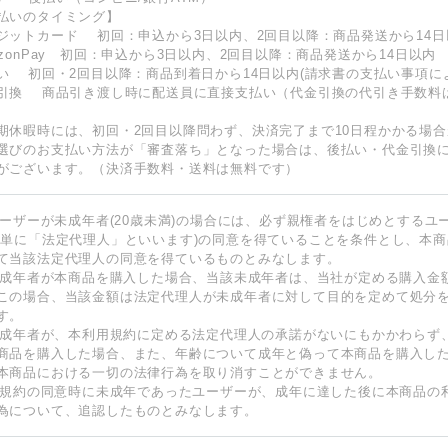
払いのタイミング】
ジットカード 初回：申込から3日以内、2回目以降：商品発送から14日
azonPay 初回：申込から3日以内、2回目以降：商品発送から14日以内
い 初回・2回目以降：商品到着日から14日以内(請求書の支払い事項に
引換 商品引き渡し時に配送員に直接支払い（代金引換の代引き手数料
期休暇時には、初回・2回目以降問わず、決済完了まで10日程かかる場
選びのお支払い方法が「審査落ち」となった場合は、後払い・代金引換
がございます。（決済手数料・送料は無料です）
 ユーザーが未成年者(20歳未満)の場合には、必ず親権者をはじめとする
下単に「法定代理人」といいます)の同意を得ていることを条件とし、本
て当該法定代理人の同意を得ているものとみなします。
 未成年者が本商品を購入した場合、当該未成年者は、当社が定める購入
この場合、当該金額は法定代理人が未成年者に対して目的を定めて処分
す。
 未成年者が、本利用規約に定める法定代理人の承諾がないにもかかわらず
商品を購入した場合、また、年齢について成年と偽って本商品を購入し
本商品における一切の法律行為を取り消すことができません。
 本規約の同意時に未成年であったユーザーが、成年に達した後に本商品
為について、追認したものとみなします。