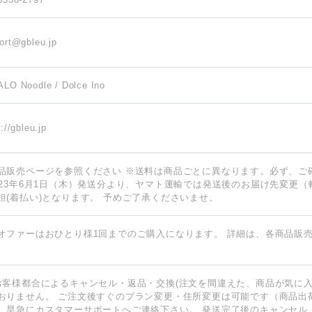
ort@gbleu.jp
LO Noodle / Dolce Ino
://gbleu.jp
品販売ページを参照ください ※送料は商品ごとに異なります。必ず、ご
023年6月1日（木）発送分より、ヤマト運輸では発送後のお届け先変更
担(着払い)となります。 予めご了承くださいませ。
オファーはおひとり様1回までのご購入になります。 詳細は、各商品販
お客様都合によるキャンセル・返品・交換(注文を間違えた、商品が気に入
おりません。 ご注文後すぐのプラン変更・住所変更は可能です（商品出
。早急にカスタマーサポートへご連絡下さい。 発送完了後のキャンセル