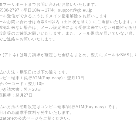
タマーサポートまでお問い合わせお願いいたします。
-5538-2797（平日10時～17時）support@gbleu.jp
ール受信ができるようにドメイン指定解除をお願いします
ールお問い合わせは通常3日以内（土日祝を除く）にご返信いたします。
確認出来ない場合は、メール設定等により受信出来ていない可能性があ
設定等のご確認お願いいたします。また、メール返信が届いていない旨
でご連絡をお願いいたします。
one (アトネ) は毎月請求が確定した金額をまとめ、翌月にメールやSMS
払い方法・期限日は以下の通りです。
ビニ端末 / 銀行ATM(Pay-easy)：翌月10日
子バーコード：翌月10日
がき請求書：翌月20日
座振替：翌月27日
払い方法の初期設定はコンビニ端末/銀行ATM(Pay-easy) です。
用月のみ請求手数料が発生いたします。
は
atoneの公式ページ
をご覧ください。