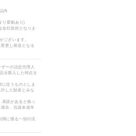
以内
より変動あり)
は会社負担となりま
合がございます。
に変更し発送となる
ユーザーの法定代理人
商品を購入した時点を
金額に従うものとしま
を許した財産とみな
、承諾があると偽っ
た場合、当該未成年
の利用に係る一切の法