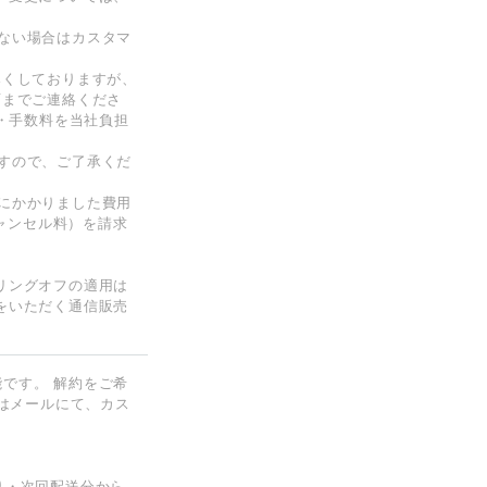
ない場合はカスタマ
尽くしておりますが、
店までご連絡くださ
料・手数料を当社負担
すので、ご了承くだ
にかかりました費用
キャンセル料）を請求
リングオフの適用は
をいただく通信販売
です。 解約をご希
たはメールにて、カス
り・次回配送分から