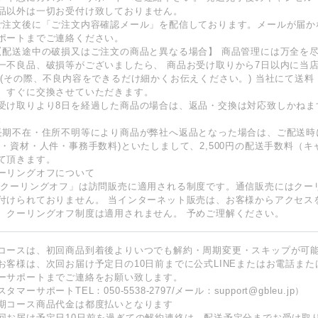
品以外は一切お受付け致しておりません。
ご注文後に「ご注文内容確認メール」を配信しております。メールが届か
ポートまでご連絡ください。
【配送途中の破損又はご注文の商品と異なる場合】 商品管理には万全を
一不良品、破損等がございましたら、 商品お受け取りから7日以内に当
 (その際、不良内容をできるだけ細かくお伝えください。) 当社にて送
、すぐに交換させていただきます。
受け取りより8日を経過した商品の場合は、返品・交換は対応致しかねま
。
長期不在・住所不明等により商品が弊社へ返品となった場合は、ご配送時
包・資材・人件・事務手数料)といたしまして、2,500円の配送手数料（
て頂きます。
ーリングオフについて
「クーリングオフ」は訪問販売に適用される制度です。通信販売にはクー
付けられておりません。 当インターネット販売は、お客様からアクセス
、クーリングオフ制度は適用されません。 予めご理解ください。
コースは、初回商品到着後よりいつでも解約・周期変更・スキップが可能
お客様は、次回お届け予定日の10日前までに公式LINEまたはお電話ま
ーサポートまでご連絡をお願い致します。
タマーサポートTEL：050-5538-2797/メール：support@gbleu.jp）
期コース商品代金は都度払いとなります
回お届け予定日10日前を過ぎての解約連絡は、配送予定分までお受け取