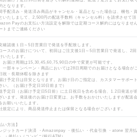
約となります。
荷手配済み・発送済み商品がキャンセル・返品となった場合は、梱包・
といたしまして、2,500円の配送手数料（キャンセル料）を請求させて
mazon Payのお支払い方法設定を解除では定期コース解約にはなりませ
ートまでご連絡ください
文確認後１日～5日営業日で発送を手配致します。
コースのお届けについて、初回はご注文後1日～5日営業日で発送し、2回
けいたします。
、お届け周期は15,30,45,60,75,90日の中で変更が可能です。
、一部キャンペーン・商品においては28日周期でのお届けとなる場合が
日祝・長期休暇を除きます
届け予定日は目安となります。お届け日のご指定は、カスタマーサポー
さい。（お届け予定日10日前まで）
送予定日（お届け予定日5日前）に土日祝日を含める場合、1.2日発送が
ざいます。発送後のお届け日変更は、お手数をおかけいたしますが配送
をお願いいたします。
社規定により、商品発送停止または保留となる場合がございます。
払い方法】
レジットカード決済 ・Amazonpay ・後払い ・代金引換 ・atone 翌
） ・後払い（コンビニ/銀行ATM）