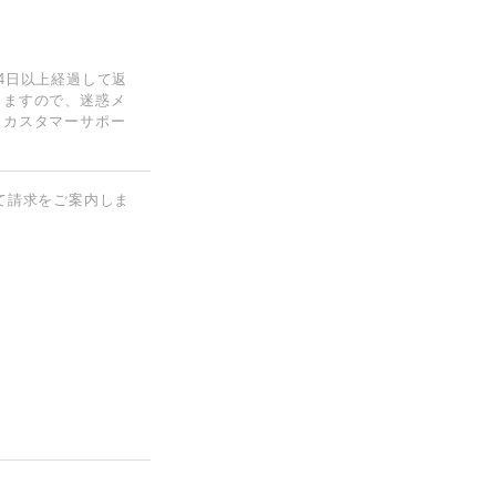
4日以上経過して返
りますので、迷惑メ
、カスタマーサポー
にて請求をご案内しま