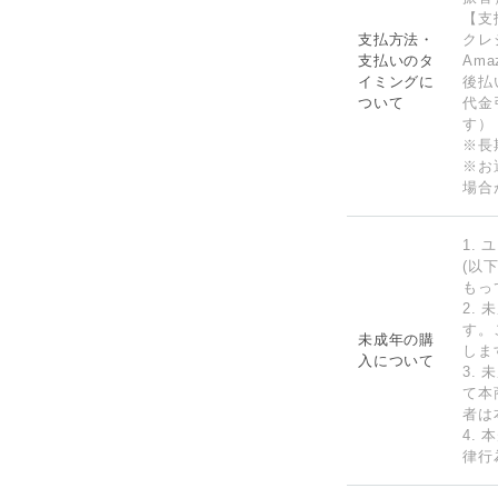
【支
支払方法・
クレ
支払いのタ
Am
イミングに
後払
ついて
代金
す）
※長
※お
場合
1.
(以
もっ
2.
す。
未成年の購
しま
入について
3.
て本
者は
4.
律行