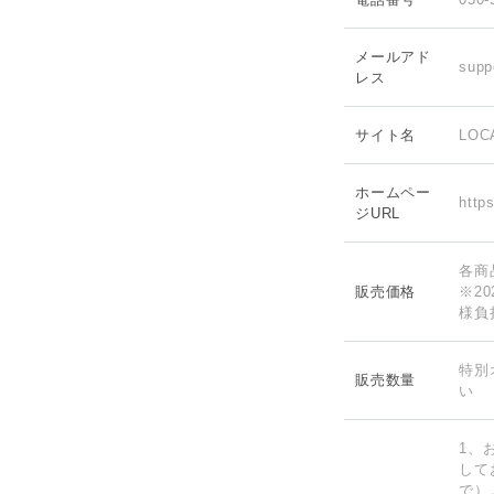
メールアド
supp
レス
サイト名
LOCA
ホームペー
https
ジURL
各商
販売価格
※2
様負
特別
販売数量
い
1、
して
で）