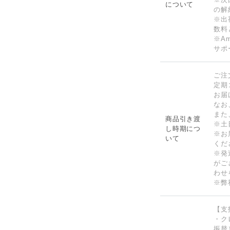
について
の解
※出
数料
※A
サポ
ご注
定期
お届
なお
また
商品引き渡
※土
し時期につ
※お
いて
くだ
※発
がご
わせ
※弊
【支
・ク
振替