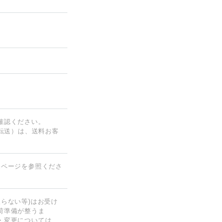
確認ください。
（転送）は、送料お客
売ページを参照くださ
らない等)はお受け
荷準備が整うま
・変更については、