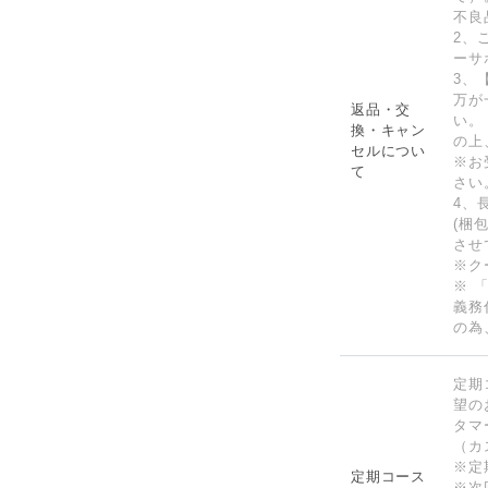
不良
2、
ーサ
3、
万が
返品・交
い。
換・キャン
の上
セルについ
※お
て
さい
4、
(梱
させ
※ク
※ 
義務
の為
定期
望の
タマ
（カス
※定
定期コース
※次