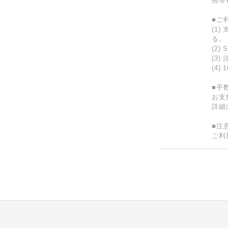
携帯
■ご
(1
る。
(2
(3
(4
■手
お支
詳細
■注
ご利