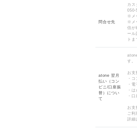
カス
050
※メ
問合せ先
※メ
信が
ール
トま
at
す。
お支
atone 翌月
・コン
払い（コン
・電
ビニ/口座振
・は
替）につい
・口
て
お支
ご利
詳細