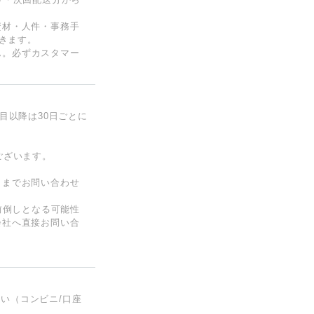
資材・人件・事務手
頂きます。
ん。必ずカスタマー
目以降は30日ごとに
ございます。
トまでお問い合わせ
前倒しとなる可能性
会社へ直接お問い合
月払い（コンビニ/口座