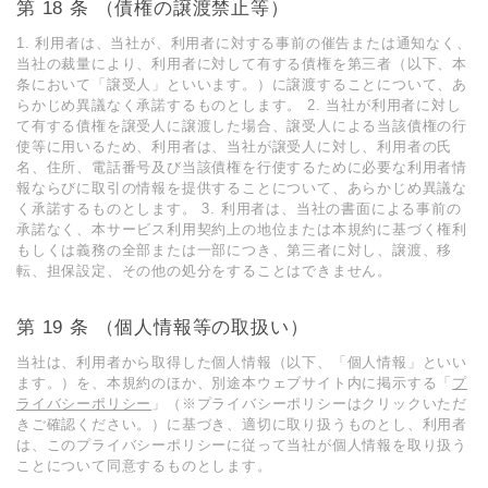
第 18 条 （債権の譲渡禁⽌等）
1. 利⽤者は、当社が、利⽤者に対する事前の催告または通知なく、
当社の裁量により、利⽤者に対して有する債権を第三者（以下、本
条において「譲受⼈」といいます。）に譲渡することについて、あ
らかじめ異議なく承諾するものとします。 2. 当社が利⽤者に対し
て有する債権を譲受⼈に譲渡した場合、譲受⼈による当該債権の⾏
使等に⽤いるため、利⽤者は、当社が譲受⼈に対し、利⽤者の⽒
名、住所、電話番号及び当該債権を⾏使するために必要な利⽤者情
報ならびに取引の情報を提供することについて、あらかじめ異議な
く承諾するものとします。 3. 利⽤者は、当社の書⾯による事前の
承諾なく、本サービス利⽤契約上の地位または本規約に基づく権利
もしくは義務の全部または⼀部につき、第三者に対し、譲渡、移
転、担保設定、その他の処分をすることはできません。
第 19 条 （個⼈情報等の取扱い）
当社は、利⽤者から取得した個⼈情報（以下、「個⼈情報」といい
ます。）を、本規約のほか、別途本ウェブサイト内に掲⽰する「
プ
ライバシーポリシー
」（※プライバシーポリシーはクリックいただ
きご確認ください。）に基づき、適切に取り扱うものとし、利⽤者
は、このプライバシーポリシーに従って当社が個⼈情報を取り扱う
ことについて同意するものとします。