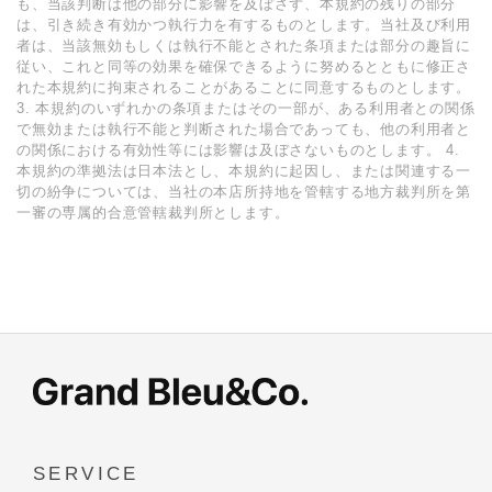
も、当該判断は他の部分に影響を及ぼさず、本規約の残りの部分
は、引き続き有効かつ執⾏⼒を有するものとします。当社及び利⽤
者は、当該無効もしくは執⾏不能とされた条項または部分の趣旨に
従い、これと同等の効果を確保できるように努めるとともに修正さ
れた本規約に拘束されることがあることに同意するものとします。
3. 本規約のいずれかの条項またはその⼀部が、ある利⽤者との関係
で無効または執⾏不能と判断された場合であっても、他の利⽤者と
の関係における有効性等には影響は及ぼさないものとします。 4.
本規約の準拠法は⽇本法とし、本規約に起因し、または関連する⼀
切の紛争については、当社の本店所持地を管轄する地⽅裁判所を第
⼀審の専属的合意管轄裁判所とします。
SERVICE