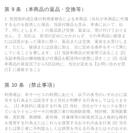
第 9 条 （本商品の返品・交換等）
1. 売買契約成⽴後の利⽤者都合による本商品（当社が本商品に付属
するものを提供した場合、当該付随品も含み、本条において、以
下、同じとします。）の返品及び交換、返⾦は、受け付けておりま
せん。 2. 当社は、前項の定めにかかわらず、その本商品に破損ま
たは誤送があった場合に限り、返品または交換、返⾦をお受けしま
す。ただし、破損または誤送に加え、次に定める条件をすべて満た
していることを要します。 (1) 当該本商品が未使⽤であること (2)
当該本商品の梱包物及び付属品を配送時の状態に戻すこと (3) 当該
本商品の発送完了から5⽇以内に、当社が定める【お問い合わせ窓
⼝】に連絡すること
第 10 条 （禁⽌事項）
利⽤者は、本サービスの利⽤にあたり、以下の各号のいずれかに該
当する⾏為または該当すると当社が判断する⾏為をしてはなりませ
ん。 (1) 本規約に違反する⾏為 (2) 当社、当社がライセンスを受け
ているライセンサーその他第三者の知的財産権、特許権、実⽤新案
権、意匠権、商標権、著作権、肖像権等の財産的⼜は⼈格的な権利
を侵害する⾏為またはこれらを侵害するおそれのある⾏為 (3) 当社
または第三者に不利益もしくは損害を与える⾏為またはそのおそれ