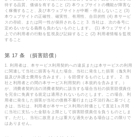
待する品質、価値を有すること (2) 本ウェブサイトの機能が障害な
く稼働すること、及び本ウェブサイトが中断・停⽌しないこと (3)
本ウェブサイトの正確性、確実性、有⽤性、合⽬的性 (4) 本サービ
スの存続、または同⼀性が保持されること 3. 当社は、次の各号に
定めるいかなる義務も負わないものとします。 (1) 本ウェブサイト
上での利⽤者の⾏動を監視及び記録すること (2) 利⽤者情報を監視
すること
第 17 条 （損害賠償）
1. 利⽤者は、本サービス利⽤契約への違反または本サービスの利⽤
に関連して当社に損害を与えた場合、当社に発⽣した損害（逸失利
益及び弁護⼠費⽤を含みます。）を賠償するものとします。 2. 当
社と利⽤者との間の本サービス利⽤契約（本規約を含みます。）
が、消費者契約法の消費者契約に該当する場合当社の損害賠償責任
を完全に免責する規定は適⽤されないものとします。この場合、利
⽤者に発⽣した損害が当社の債務不履⾏または不法⾏為に基づくと
きは、当社は、利⽤者が本サービス利⽤の対価として直近1ヵ⽉間
に当社に⽀払った⾦額を上限として損害賠償責任を負うものとしま
す。ただし、当社に故意または重⼤な過失がある場合はこの限りで
はありません。