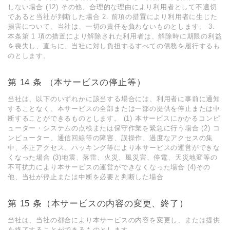
しない場合 (12) その他、合理的な理由により利⽤者として不適切
であると当社が判断した場合 2. 前項の措置により利⽤者に⽣じた
損害について、当社は、⼀切の責任を負わないものとします。 3.
本条第 1 項の措置により解除された利⽤者は、解除時に期限の利益
を喪失し、直ちに、当社に対し負担するすべての債務を履⾏するも
のとします。
第 14 条 （本サービスの停⽌等）
当社は、以下のいずれかに該当する場合には、利⽤者に事前に通知
することなく、本サービスの全部または⼀部の提供を停⽌または中
断することができるものとします。 (1) 本サービスにかかるコンピ
ューター・システムの点検または保守作業を緊急に⾏う場合 (2) コ
ンピューター、通信回線等の障害、誤操作、過度なアクセスの集
中、不正アクセス、ハッキング等により本サービスの運営ができな
くなった場合 (3)地震、落雷、⽕災、⾵災害、停電、天災地変等の
不可抗⼒により本サービスの運営ができなくなった場合 (4)その
他、当社が停⽌または中断を必要と判断した場合
第 15 条（本サービスの内容の変更、終了）
当社は、当社の都合により本サービスの内容を変更し、または提供
を終了することができるものとします。