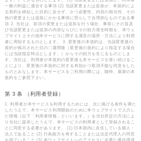
⼀般の利益に適合する事項 (2) 当該変更または追加が、本規約によ
る契約を締結した⽬的に反せず、かつ必要性、内容の相当性、その
他の変更または追加にかかる事情に照らして合理的なものである事
項 2. 当社は、前項の変更または追加を⾏う場合、事前にその旨及
び当該変更または追加の内容ならびにその効⼒発⽣時期を、本ウェ
ブサイト上その他本サービスに関する適宜の場所・⽅法により利⽤
者に周知するものとします。 3. 変更後の本規約は、当該変更後の
規約が掲⽰された⽇の〇週間後（変更後の規約により指定する場合
には当該指定時点とします。）からその効⼒を⽣じるものとしま
す。当社は、利⽤者が本規約の変更後も本サービスを使い続けるこ
とにより、変更後の本規約に対する有効かつ取消不能な同意をした
ものとみなします。本サービスをご利⽤の際には、随時、最新の本
規約をご参照下さい。
第 3 条 （利⽤者登録）
1. 利⽤者が本サービスを利⽤するためには、次に掲げる条件を満た
したうえで、本サービス利⽤開始のために本ウェブサイトで⼊⼒し
た情報（以下「利⽤者情報」といいます。）を当社所定の⽅法によ
り当社に提供したうえで、本サービスの利⽤者として登録されるこ
とに同意する必要があります。 (1) ⽇本国内に在住している個⼈・
法⼈であること (2) ⾏為能⼒を有することまたは法定代理⼈の同意
を得ていること (3) 本ウェブサイトへのアクセスに必要な通信環境