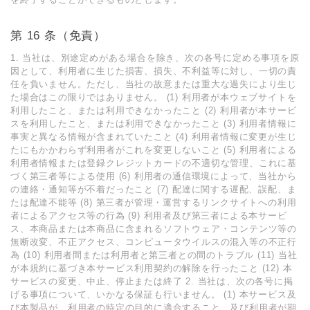
第 16 条（免責）
1. 当社は、別途定めがある場合を除き、次の各号に定める事項を原
因として、利⽤者に⽣じた損害、損失、不利益等に対し、⼀切の責
任を負いません。ただし、当社の故意または重⼤な過失により⽣じ
た場合はこの限りではありません。 (1) 利⽤者が本ウェブサイトを
利⽤したこと、または利⽤できなかったこと (2) 利⽤者が本サービ
スを利⽤したこと、または利⽤できなかったこと (3) 利⽤者情報に
事実と異なる情報が含まれていたこと (4) 利⽤者情報に変更が⽣じ
たにもかかわらず利⽤者がこれを変更しないこと (5) 利⽤者による
利⽤者情報または登録クレジットカードの不適切な管理、これに基
づく第三者等による使⽤ (6) 利⽤者の通信環境によって、当社から
の連絡・通知等が不着だったこと (7) 配達に関する遅配、誤配、ま
たは配達不能等 (8) 第三者が管理・運営するリンクサイトへの利⽤
者によるアクセス等の⾏為 (9) 利⽤者及び第三者による本サービ
ス、本商品または本商品に含まれるソフトウェア・コンテンツ等の
無断改変、不正アクセス、コンピュータウイルスの混⼊等の不正⾏
為 (10) 利⽤者間または利⽤者と第三者との間のトラブル (11) 当社
が本規約に基づき本サービス利⽤契約の解除を⾏ったこと (12) 本
サービスの変更、中⽌、停⽌または終了 2. 当社は、次の各号に掲
げる事項について、いかなる保証も⾏いません。 (1) 本サービス及
び本製品が、利⽤者の特定の⽬的に適合すること、及び利⽤者が期