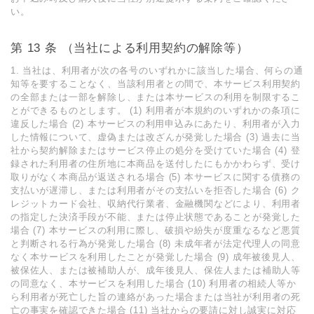
い。
第 13 条 （当社による利⽤契約の解除等）
1. 当社は、利⽤者が次の各号のいずれかに該当した場合、何らの通
知等を要することなく、当該利⽤者との間で、本サービス利⽤契約
の全部または⼀部を解除し、または本サービスの利⽤を制限するこ
とができるものとします。 (1) 利⽤者が本規約のいずれかの条項に
違反した場合 (2) 本サービスの利⽤申込みにあたり、利⽤者が⼊⼒
した情報について、虚偽または改ざんが発覚した場合 (3) 過去に当
社から契約解除またはサービス停⽌の処分を受けていた場合 (4) 登
録された利⽤者の住所地に本商品を送付したにもかかわらず、受け
取りがなく本商品が返送される場合 (5) 本サービスに関する債務の
⽀払いが遅滞し、または利⽤者がその⽀払いを拒否した場合 (6) ク
レジットカード会社、収納代⾏業者、⾦融機関などにより、利⽤者
の指定した決済⼿段が不能、または停⽌状態であることが発覚した
場合 (7) 本サービスの利⽤に際し、破損や紛失が度重なるなど悪質
と判断される⾏為が発覚した場合 (8) 未成年者が法定代理⼈の同意
なく本サービスを利⽤したことが発覚した場合 (9) 成年被後⾒⼈、
被保佐⼈、または被補助⼈が、成年後⾒⼈、保佐⼈または補助⼈等
の同意なく、本サービスを利⽤した場合 (10) 利⽤者の相続⼈等か
ら利⽤者が死亡した旨の連絡があった場合または当社が利⽤者の死
亡の事実を確認できた場合 (11) 当社からの要請に対し誠実に対応