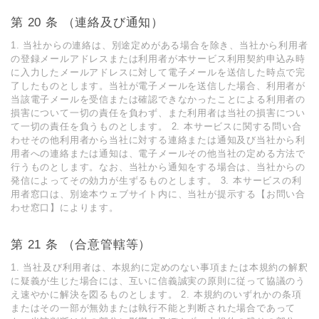
第 20 条 （連絡及び通知）
1. 当社からの連絡は、別途定めがある場合を除き、当社から利⽤者
の登録メールアドレスまたは利⽤者が本サービス利⽤契約申込み時
に⼊⼒したメールアドレスに対して電⼦メールを送信した時点で完
了したものとします。当社が電⼦メールを送信した場合、利⽤者が
当該電⼦メールを受信または確認できなかったことによる利⽤者の
損害について⼀切の責任を負わず、また利⽤者は当社の損害につい
て⼀切の責任を負うものとします。 2. 本サービスに関する問い合
わせその他利⽤者から当社に対する連絡または通知及び当社から利
⽤者への連絡または通知は、電⼦メールその他当社の定める⽅法で
⾏うものとします。なお、当社から通知をする場合は、当社からの
発信によってその効⼒が⽣ずるものとします。 3. 本サービスの利
⽤者窓⼝は、別途本ウェブサイト内に、当社が提⽰する【お問い合
わせ窓⼝】によります。
第 21 条 （合意管轄等）
1. 当社及び利⽤者は、本規約に定めのない事項または本規約の解釈
に疑義が⽣じた場合には、互いに信義誠実の原則に従って協議のう
え速やかに解決を図るものとします。 2. 本規約のいずれかの条項
またはその⼀部が無効または執⾏不能と判断された場合であって