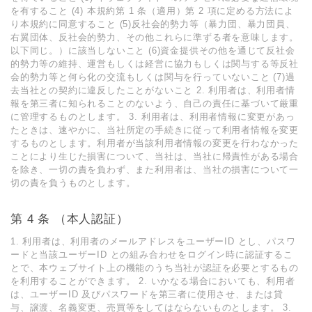
を有すること (4) 本規約第 1 条（適⽤）第 2 項に定める⽅法によ
り本規約に同意すること (5)反社会的勢⼒等（暴⼒団、暴⼒団員、
右翼団体、反社会的勢⼒、その他これらに準ずる者を意味します。
以下同じ。）に該当しないこと (6)資⾦提供その他を通じて反社会
的勢⼒等の維持、運営もしくは経営に協⼒もしくは関与する等反社
会的勢⼒等と何ら化の交流もしくは関与を⾏っていないこと (7)過
去当社との契約に違反したことがないこと 2. 利⽤者は、利⽤者情
報を第三者に知られることのないよう、⾃⼰の責任に基づいて厳重
に管理するものとします。 3. 利⽤者は、利⽤者情報に変更があっ
たときは、速やかに、当社所定の⼿続きに従って利⽤者情報を変更
するものとします。利⽤者が当該利⽤者情報の変更を⾏わなかった
ことにより⽣じた損害について、当社は、当社に帰責性がある場合
を除き、⼀切の責を負わず、また利⽤者は、当社の損害について⼀
切の責を負うものとします。
第 4 条 （本⼈認証）
1. 利⽤者は、利⽤者のメールアドレスをユーザーID とし、パスワ
ードと当該ユーザーID との組み合わせをログイン時に認証するこ
とで、本ウェブサイト上の機能のうち当社が認証を必要とするもの
を利⽤することができます。 2. いかなる場合においても、利⽤者
は、ユーザーID 及びパスワードを第三者に使⽤させ、または貸
与、譲渡、名義変更、売買等をしてはならないものとします。 3.