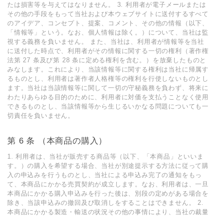
たは損害等を与えてはなりません。 3. 利⽤者が電⼦メールまたは
その他の⼿段をもって当社および本ウェブサイトに送付するすべて
のアイデア、コンセプト、提案、コメント、その他の情報（以下、
「情報等」という。なお、個⼈情報は除く。）について、当社は監
視する義務を負いません。 また、当社は、利⽤者が情報等を当社
に送付した時点で、利⽤者がその情報に関する⼀切の権利（著作権
法第 27 条及び第 28 条に定める権利を含む。）を放棄したものと
みなします。これにより、当該情報等に関する権利は当社に帰属す
るものとし、利⽤者は著作者⼈格権等の権利を⾏使しないものとし
ます。当社は当該情報等に関して⼀切の守秘義務を負わず、将来に
わたりあらゆる⽬的のために、利⽤者に対価を⽀払うことなく使⽤
できるものとし、当該情報等から⽣じるいかなる問題についても⼀
切責任を負いません。
第 6 条 （本商品の購⼊）
1. 利⽤者は、当社が販売する商品等（以下、「本商品」といいま
す。）の購⼊を希望する場合、当社が別途提⽰する⽅法に従って購
⼊の申込みを⾏うものとし、当社による申込み完了の通知をもっ
て、本商品にかかる売買契約が成⽴します。なお、利⽤者は、⼀旦
本商品にかかる購⼊申込みを⾏った後は、別段の定めがある場合を
除き、当該申込みの撤回及び取消しをすることはできません。 2.
本商品にかかる製造・輸送の状況その他の事情により、当社の裁量