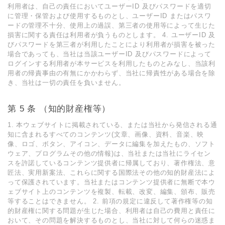
利⽤者は、⾃⼰の責任においてユーザーID 及びパスワードを適切
に管理・保管および使⽤するものとし、ユーザーID またはパスワ
ードの管理不⼗分、使⽤上の過誤、第三者の使⽤等によって⽣じた
損害に関する責任は利⽤者が負うものとします。 4. ユーザーID 及
びパスワードを第三者が利⽤したことにより利⽤者が損害を被った
場合であっても、当社は当該ユーザーID 及びパスワードによって
ログインする利⽤者が本サービスを利⽤したものとみなし、当該利
⽤者の帰責事由の有無にかかわらず、当社に帰責性がある場合を除
き、当社は⼀切の責任を負いません。
第 5 条 （知的財産権等）
1. 本ウェブサイトに掲載されている、または当社から発信される通
知に含まれるすべてのコンテンツ(⽂章、画像、資料、⾳楽、映
像、ロゴ、ボタン、アイコン、データに編集を加えたもの、ソフト
ウェア、プログラムその他の情報)は、当社または当社にライセン
スを許諾しているコンテンツ提供者に帰属しており、著作権法、意
匠法、実⽤新案法、これらに関する国際法その他の知的財産法によ
って保護されています。当社またはコンテンツ提供者に無断で本ウ
ェブサイト上のコンテンツを複製、転載、改変、編集、頒布、販売
等することはできません。 2. 前項の規定に違反して著作権等の知
的財産権に関する問題が⽣じた場合、利⽤者は⾃⼰の費⽤と責任に
おいて、その問題を解決するものとし、当社に対して何らの迷惑ま