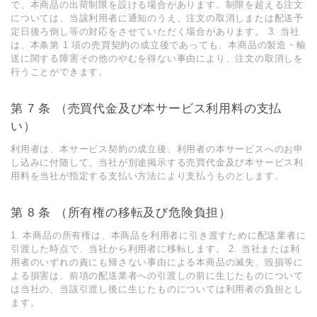
で、本商品の出荷制限を設ける場合があります。制限を超える注⽂
については、当該利⽤者に通知のうえ、注⽂の取消しまたは配送予
定⽇後ろ倒し等の対応をさせていただく場合があります。 3. 当社
は、本条第 1 項の売買契約の成⽴後であっても、本商品の製造・輸
送に関する障害その他のやむを得ない事由により、注⽂の取消しを
⾏うことができます。
第 7 条 （売買代⾦及び本サービス利⽤料の⽀払
い）
利⽤者は、本サービス契約の成⽴後、利⽤者の本サービスへのお申
し込みに付随して、当社が別途掲⽰する売買代⾦及び本サービス利
⽤料を当社が指定する⽀払い⽅法により⽀払うものとします。
第 8 条 （所有権の移転及び危険負担）
1. 本商品の所有権は、本商品を利⽤者に引き渡すために配送業者に
引渡した時点で、当社から利⽤者に移転します。 2. 当社または利
⽤者のいずれの責にも帰さない事由による本商品の滅失、毀損等に
よる損害は、前項の配送業者への引渡しの前に⽣じたものについて
は当社の、当該引渡し後に⽣じたものについては利⽤者の負担とし
ます。