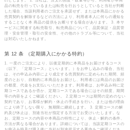
のとします。 2. 当社は、注⽂の頻度・数量等から、利⽤者が本商
品の転売を⾏っているまたは転売を⾏おうとしていると当社が判断
した場合、当該利⽤者のご注⽂を承諾せず、または本商品にかかる
売買契約を解除するなどの⽅法により、利⽤者本⼈に何らの通知を
することなく本 商品の提供をお断りする場合があります。 3. 本サ
ービスに関連する転売取引、転売商品について、品質保証・品質管
理・安全管理・取引の安全性、その他のトラブル等について、当社
は対応いたしかねます。
第 12 条 （定期購⼊にかかる特約）
1. ⼀度のご注⽂により、以後定期的に本商品をお届けするコース
（以下、「定期コース」といいます。）をお申し込みの場合、当社
は、その申込み内容により成⽴する売買契約に定められた期間、頻
度のとおり、⾃動的に本商品をお届けし、利⽤者には商品のお届け
の都度、代⾦をお⽀払いいただきます。利⽤者は、お申込み時に定
期コースであるか否か、定期コースである場合にはその頻度、期間
等の内容をよくご確認ください。 2.定期コースは期間の定めのない
契約であり、お客様が解約・休⽌の⼿続きを⾏い、または他の理由
により終了しない限り、無期限に継続します。 3. 定期コースの解
約及び休⽌は、別途当社が指定する⽅法でお受けいたします。な
お、定期コースの内容や本商品の特性により、休⽌・解約の条件、
⽅法が異なる場合があります。詳細については、当該定期コースの
お申込み時及び購⼊後に当社が別途提⽰する案内をご確認くださ