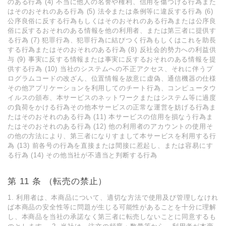
のある⾏為 (4) 不当に他⼈の名誉や権利、信⽤を傷つける⾏為また
はそのおそれのある⾏為 (5) 法令または条例等に違反する⾏為 (6)
公序良俗に反する⾏為もしくはそのおそれのある⾏為または公序良
俗に反するおそれのある情報を他の利⽤者、または第三者に提供す
る⾏為 (7) 犯罪⾏為、犯罪⾏為に結びつく⾏為もしくはこれを助⻑
する⾏為またはそのおそれのある⾏為 (8) 反社会的勢⼒への利益供
与 (9) 事実に反する情報または事実に反するおそれのある情報を提
供する⾏為 (10) 当社のシステムへの不正アクセス、それに伴うプ
ログラムコードの改ざん、位置情報を故意に虚偽、通信機器の仕様
その他アプリケーションを利⽤してのチート⾏為、コンピュータウ
イルスの頒布、本サービスのネットワークまたはシステム等に過度
の負荷をかける⾏為その他本サービスの正常な運営を妨げる⾏為ま
たはそのおそれのある⾏為 (11) 本サービスの信⽤を損なう⾏為ま
たはそのおそれのある⾏為 (12) 他の利⽤者のアカウントの使⽤そ
の他の⽅法により、第三者になりすまして本サービスを利⽤する⾏
為 (13) 前各号の⾏為を直接または間接に惹起し、または容易にす
る⾏為 (14) その他当社が不適当と判断する⾏為
第 11 条 （転売の禁⽌）
1. 利⽤者は、本商品について、適切な⽅法で使⽤及び管理しなけれ
ば本商品の安全性等に問題が⽣じる可能性があることを⼗分に理解
し、本商品を当社の承諾なく第三者に転売しないことに同意するも