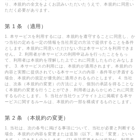
り、本規約の全⽂をよくお読みいただいたうえで、本規約に同意い
ただく必要があります。
第 1 条 （適⽤）
1. 本サービスを利⽤するには、本規約を遵守することに同意し、か
つ当社の定める⼀定の情報を当社所定の⽅法で提供することを条件
とします。本規約に同意いただけない⽅は本サービスを利⽤できま
せん。 2. 利⽤者が本サービスの利⽤申込みを⾏ったことをもっ
て、利⽤者は本規約を理解した上でこれに同意したものとみなしま
す。 3. 本サービスの利⽤には、本規約が適⽤されます。本規約の
内容と実際に提供されている本サービスの内容・条件等が⽭盾する
場合、本規約の規定が優先的に適⽤されるものとします。 4. 当社
は、次条（本規約の変更）の⽅法により、個別の承諾を得ることな
く本規約の変更を⾏うことができ、利⽤者はあらかじめこれに同意
するものとします。 5. 当社が当社ウェブサイト上に掲載する本サ
ービスに関するルールは、本規約の⼀部を構成するものとします。
第 2 条 （本規約の変更）
1. 当社は、次の各号に掲げる事項について、当社が必要と判断する
場合、本規約の内容を変更または追加（以下、単に「変更」といい
ます。）できるものとします。 (1) 当該変更または追加が、利⽤者