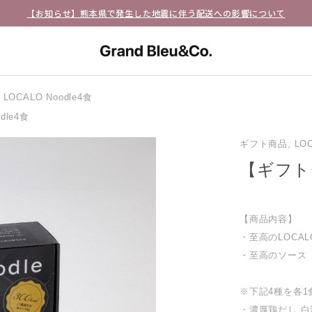
【お知らせ】熊本県で発生した地震に伴う配送への影響について
CALO Noodle4食
dle4食
ギフト商品, LOCA
【ギフトセ
【商品内容】
・至高のLOCALO
・至高のソース
※下記4種を各
・濃厚鶏だし 