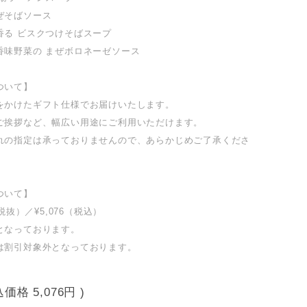
ぜそばソース
香る ビスクつけそばスープ
香味野菜の まぜボロネーゼソース
ついて】
をかけたギフト仕様でお届けいたします。
ご挨拶など、幅広い用途にご利用いただけます。
れの指定は承っておりませんので、あらかじめご了承くださ
ついて】
（税抜）／¥5,076（税込）
となっております。
は割引対象外となっております。
込価格
5,076円
)