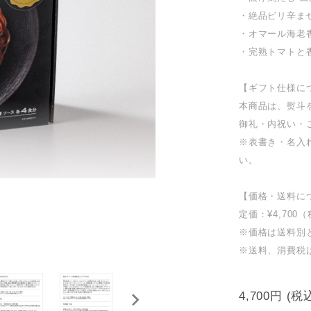
・絶品ピリ辛ま
・オマール海老
・完熟トマトと
【ギフト仕様に
本商品は、熨斗
御礼・内祝い・
※表書き・名入
い。
【価格・送料に
定価：¥4,700
※価格は送料別
※送料、消費税
4,700円
(税